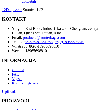
upit
detalj
1
2
Dalje >
>>
Stranica 1 / 2
KONTAKT
Yingbin East Road, industrijska zona Chengnan, zemlja
Hui'an, Quanzhou, Fujian, Kina.
Email:
product2@hunterbags.com
Telefon:
86-595-87351963
,
86(0)18965698810
Whatsapp: 86(0)18965698810
Wechat: 18965698810
INFORMACIJA
O nama
FAQ
Vijesti
Kontaktirajte nas
Upit sada
PROIZVODI