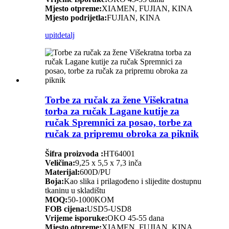
Mjesto otpreme:
XIAMEN, FUJIAN, KINA
Mjesto podrijetla:
FUJIAN, KINA
upit
detalj
Torbe za ručak za žene Višekratna
torba za ručak Lagane kutije za
ručak Spremnici za posao, torbe za
ručak za pripremu obroka za piknik
Šifra proizvoda :
HT64001
Veličina:
9,25 x 5,5 x 7,3 inča
Materijal:
600D/PU
Boja:
Kao slika i prilagođeno i slijedite dostupnu
tkaninu u skladištu
MOQ:
50-1000KOM
FOB cijena:
USD5-USD8
Vrijeme isporuke:
OKO 45-55 dana
Mjesto otpreme:
XIAMEN, FUJIAN, KINA