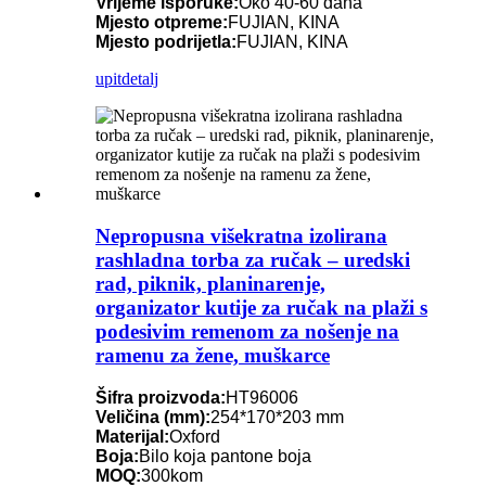
Vrijeme isporuke:
Oko 40-60 dana
Mjesto otpreme:
FUJIAN, KINA
Mjesto podrijetla:
FUJIAN, KINA
upit
detalj
Nepropusna višekratna izolirana
rashladna torba za ručak – uredski
rad, piknik, planinarenje,
organizator kutije za ručak na plaži s
podesivim remenom za nošenje na
ramenu za žene, muškarce
Šifra proizvoda:
HT96006
Veličina (mm):
254*170*203 mm
Materijal:
Oxford
Boja:
Bilo koja pantone boja
MOQ:
300kom