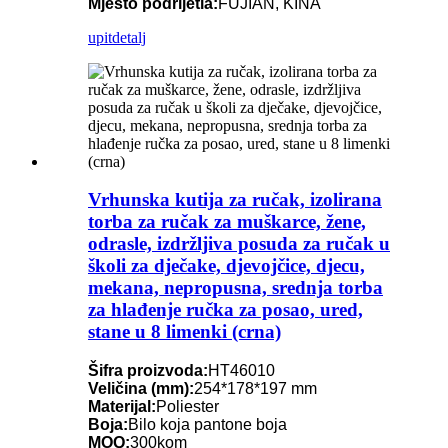
Mjesto podrijetla:
FUJIAN, KINA
upit
detalj
Vrhunska kutija za ručak, izolirana
torba za ručak za muškarce, žene,
odrasle, izdržljiva posuda za ručak u
školi za dječake, djevojčice, djecu,
mekana, nepropusna, srednja torba
za hlađenje ručka za posao, ured,
stane u 8 limenki (crna)
Šifra proizvoda:
HT46010
Veličina (mm):
254*178*197 mm
Materijal:
Poliester
Boja:
Bilo koja pantone boja
MOQ:
300kom