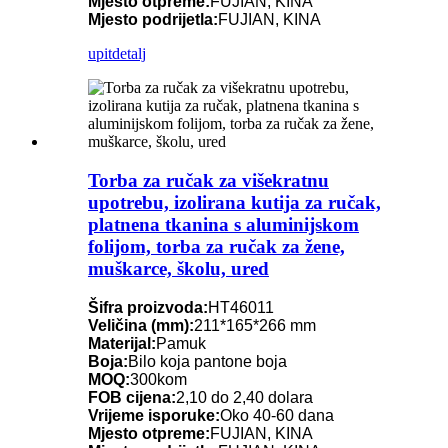
Mjesto otpreme:
FUJIAN, KINA
Mjesto podrijetla:
FUJIAN, KINA
upit
detalj
Torba za ručak za višekratnu
upotrebu, izolirana kutija za ručak,
platnena tkanina s aluminijskom
folijom, torba za ručak za žene,
muškarce, školu, ured
Šifra proizvoda:
HT46011
Veličina (mm):
211*165*266 mm
Materijal:
Pamuk
Boja:
Bilo koja pantone boja
MOQ:
300kom
FOB cijena:
2,10 do 2,40 dolara
Vrijeme isporuke:
Oko 40-60 dana
Mjesto otpreme:
FUJIAN, KINA