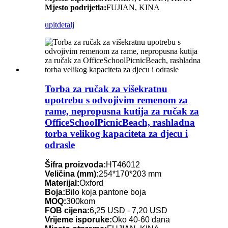
Mjesto podrijetla:
FUJIAN, KINA
upit
detalj
Torba za ručak za višekratnu
upotrebu s odvojivim remenom za
rame, nepropusna kutija za ručak za
OfficeSchoolPicnicBeach, rashladna
torba velikog kapaciteta za djecu i
odrasle
Šifra proizvoda:
HT46012
Veličina (mm):
254*170*203 mm
Materijal:
Oxford
Boja:
Bilo koja pantone boja
MOQ:
300kom
FOB cijena:
6,25 USD - 7,20 USD
Vrijeme isporuke:
Oko 40-60 dana