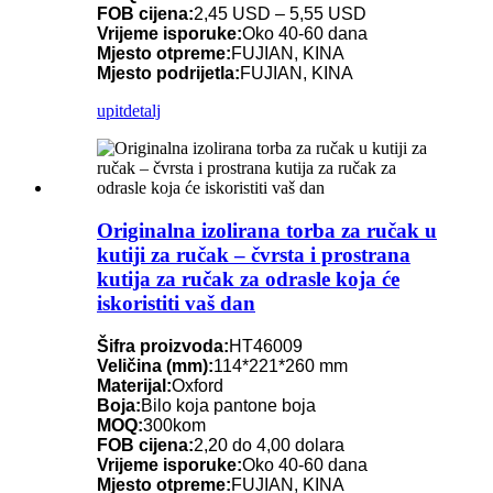
FOB cijena:
2,45 USD – 5,55 USD
Vrijeme isporuke:
Oko 40-60 dana
Mjesto otpreme:
FUJIAN, KINA
Mjesto podrijetla:
FUJIAN, KINA
upit
detalj
Originalna izolirana torba za ručak u
kutiji za ručak – čvrsta i prostrana
kutija za ručak za odrasle koja će
iskoristiti vaš dan
Šifra proizvoda:
HT46009
Veličina (mm):
114*221*260 mm
Materijal:
Oxford
Boja:
Bilo koja pantone boja
MOQ:
300kom
FOB cijena:
2,20 do 4,00 dolara
Vrijeme isporuke:
Oko 40-60 dana
Mjesto otpreme:
FUJIAN, KINA