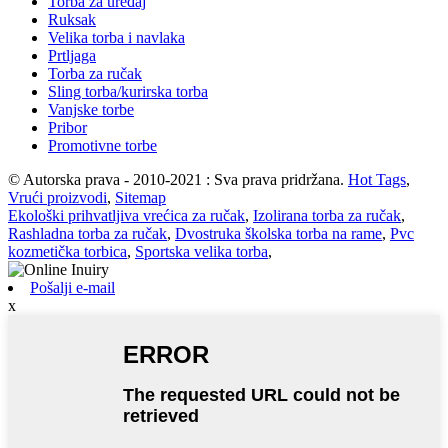
Torba za uređaj
Ruksak
Velika torba i navlaka
Prtljaga
Torba za ručak
Sling torba/kurirska torba
Vanjske torbe
Pribor
Promotivne torbe
© Autorska prava - 2010-2021 : Sva prava pridržana.
Hot Tags
,
Vrući proizvodi
,
Sitemap
Ekološki prihvatljiva vrećica za ručak
,
Izolirana torba za ručak
,
Rashladna torba za ručak
,
Dvostruka školska torba na rame
,
Pvc
kozmetička torbica
,
Sportska velika torba
,
Pošalji e-mail
x