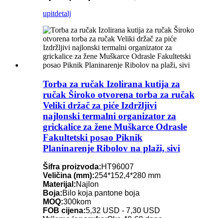
upit
detalj
Torba za ručak Izolirana kutija za
ručak Široko otvorena torba za ručak
Veliki držač za piće Izdržljivi
najlonski termalni organizator za
grickalice za žene Muškarce Odrasle
Fakultetski posao Piknik
Planinarenje Ribolov na plaži, sivi
Šifra proizvoda:
HT96007
Veličina (mm):
254*152,4*280 mm
Materijal:
Najlon
Boja:
Bilo koja pantone boja
MOQ:
300kom
FOB cijena:
5,32 USD - 7,30 USD