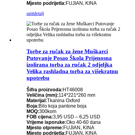
Mjesto podrijetla:
FUJIAN, KINA
upit
detalj
Torbe za ručak za žene Muškarci
Putovanje Posao Škola Prijenosna
izolirana torba za ručak 2 odjeljka
Velika rashladna torba za višekratnu
upotrebu
Šifra proizvoda:
HT46008
Veličina (mm):
114*221*260 mm
Materijal:
Tkanina Oxford
Boja:
Bilo koja pantone boja
MOQ:
300kom
FOB cijena:
3,95 USD – 6,25 USD
Vrijeme isporuke:
Oko 40-60 dana
Mjesto otpreme:
FUJIAN, KINA
Mjesto podrijetla:
FUJIAN, KINA