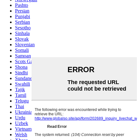
Pashto
Persian
Punjabi
Serbian
Sesotho
Sinhala
Slovak
Slovenian
Somali
Samoan
Scots Gaelic
Shona
Sindhi
Sundanese
Swahili
Tajik
Tamil
Telugu
Thai
Ukrainian
Urdu
Uzbek
Vietnamese
Welsh