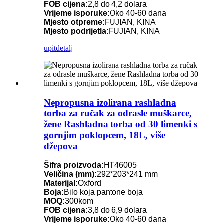
FOB cijena:
2,8 do 4,2 dolara
Vrijeme isporuke:
Oko 40-60 dana
Mjesto otpreme:
FUJIAN, KINA
Mjesto podrijetla:
FUJIAN, KINA
upit
detalj
Nepropusna izolirana rashladna
torba za ručak za odrasle muškarce,
žene Rashladna torba od 30 limenki s
gornjim poklopcem, 18L, više
džepova
Šifra proizvoda:
HT46005
Veličina (mm):
292*203*241 mm
Materijal:
Oxford
Boja:
Bilo koja pantone boja
MOQ:
300kom
FOB cijena:
3,8 do 6,9 dolara
Vrijeme isporuke:
Oko 40-60 dana