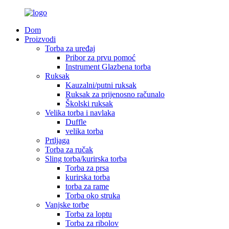
Dom
Proizvodi
Torba za uređaj
Pribor za prvu pomoć
Instrument Glazbena torba
Ruksak
Kauzalni/putni ruksak
Ruksak za prijenosno računalo
Školski ruksak
Velika torba i navlaka
Duffle
velika torba
Prtljaga
Torba za ručak
Sling torba/kurirska torba
Torba za prsa
kurirska torba
torba za rame
Torba oko struka
Vanjske torbe
Torba za loptu
Torba za ribolov