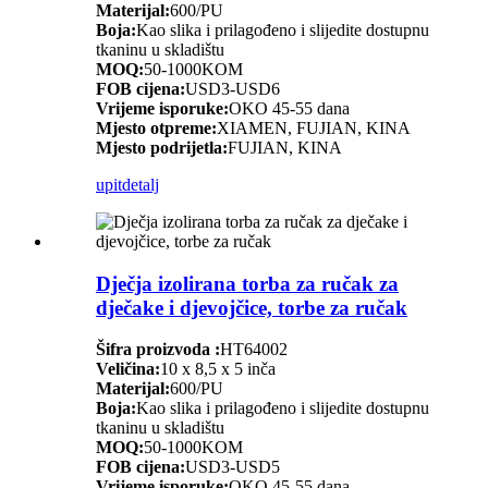
Materijal:
600/PU
Boja:
Kao slika i prilagođeno i slijedite dostupnu
tkaninu u skladištu
MOQ:
50-1000KOM
FOB cijena:
USD3-USD6
Vrijeme isporuke:
OKO 45-55 dana
Mjesto otpreme:
XIAMEN, FUJIAN, KINA
Mjesto podrijetla:
FUJIAN, KINA
upit
detalj
Dječja izolirana torba za ručak za
dječake i djevojčice, torbe za ručak
Šifra proizvoda :
HT64002
Veličina:
10 x 8,5 x 5 inča
Materijal:
600/PU
Boja:
Kao slika i prilagođeno i slijedite dostupnu
tkaninu u skladištu
MOQ:
50-1000KOM
FOB cijena:
USD3-USD5
Vrijeme isporuke:
OKO 45-55 dana