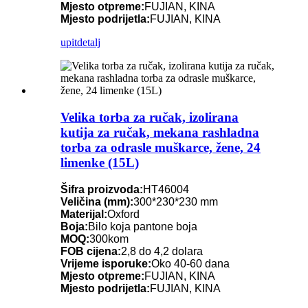
Mjesto otpreme:
FUJIAN, KINA
Mjesto podrijetla:
FUJIAN, KINA
upit
detalj
Velika torba za ručak, izolirana
kutija za ručak, mekana rashladna
torba za odrasle muškarce, žene, 24
limenke (15L)
Šifra proizvoda:
HT46004
Veličina (mm):
300*230*230 mm
Materijal:
Oxford
Boja:
Bilo koja pantone boja
MOQ:
300kom
FOB cijena:
2,8 do 4,2 dolara
Vrijeme isporuke:
Oko 40-60 dana
Mjesto otpreme:
FUJIAN, KINA
Mjesto podrijetla:
FUJIAN, KINA