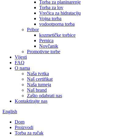
Torba za planinarenje
Torba za lov
Vrećica za hidrataciju
Vojna torba
vodootporna torba
Pribor
kozmetičke torbice
Pernica
Novčanik
Promotivne torbe
Vijesti
FAQ
O nama
Naša tvrtka
Naš certifikat
Naša turneja
Naš brand
Zašto odabrati nas
Kontaktirajte nas
English
Dom
Proizvodi
Torba za ručak