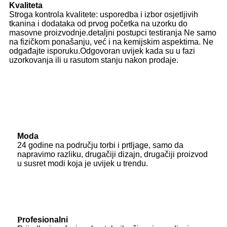
Kvaliteta
Stroga kontrola kvalitete: usporedba i izbor osjetljivih
tkanina i dodataka od prvog početka na uzorku do
masovne proizvodnje.detaljni postupci testiranja Ne samo
na fizičkom ponašanju, već i na kemijskim aspektima. Ne
odgađajte isporuku.Odgovoran uvijek kada su u fazi
uzorkovanja ili u rasutom stanju nakon prodaje.
Moda
24 godine na području torbi i prtljage, samo da
napravimo razliku, drugačiji dizajn, drugačiji proizvod
u susret modi koja je uvijek u trendu.
P
rofesionalni