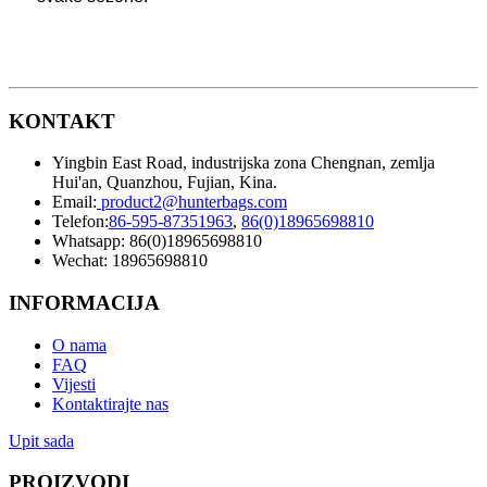
KONTAKT
Yingbin East Road, industrijska zona Chengnan, zemlja
Hui'an, Quanzhou, Fujian, Kina.
Email:
product2@hunterbags.com
Telefon:
86-595-87351963
,
86(0)18965698810
Whatsapp: 86(0)18965698810
Wechat: 18965698810
INFORMACIJA
O nama
FAQ
Vijesti
Kontaktirajte nas
Upit sada
PROIZVODI