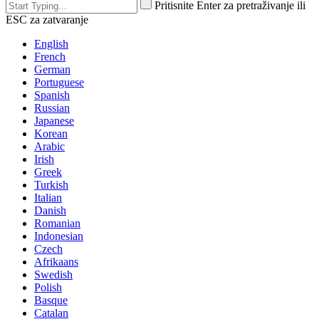
Pritisnite Enter za pretraživanje ili
ESC za zatvaranje
English
French
German
Portuguese
Spanish
Russian
Japanese
Korean
Arabic
Irish
Greek
Turkish
Italian
Danish
Romanian
Indonesian
Czech
Afrikaans
Swedish
Polish
Basque
Catalan