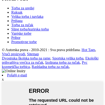
Torba za uređaj
Ruksak
Velika torba i navlaka
Prtljaga
Torba za ručak
Sling torba/kurirska torba
Vanjske torbe
Pribor
Promotivne torbe
© Autorska prava - 2010-2021 : Sva prava pridržana.
Hot Tags
,
Vrući proizvodi
,
Sitemap
Dvostruka školska torba na rame
,
Sportska velika torba
,
Ekološki
prihvatljiva vrećica za ručak
,
Izolirana torba za ručak
,
Pvc
kozmetička torbica
,
Rashladna torba za ručak
,
Pošalji e-mail
x