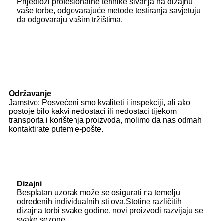
Prijedlozi profesionalne tehnike šivanja na dizajnu
vaše torbe, odgovarajuće metode testiranja savjetuju
da odgovaraju vašim tržištima.
Održavanje
Jamstvo: Posvećeni smo kvaliteti i inspekciji, ali ako
postoje bilo kakvi nedostaci ili nedostaci tijekom
transporta i korištenja proizvoda, molimo da nas odmah
kontaktirate putem e-pošte.
Dizajni
Besplatan uzorak može se osigurati na temelju
određenih individualnih stilova.Stotine različitih
dizajna torbi svake godine, novi proizvodi razvijaju se
svake sezone.