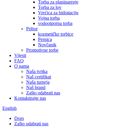
Torba za planinarenje
Torba za lov
Vrećica za hidrataciju
Vojna torba
vodootporna torba
Pribor
kozmetičke torbice
Pernica
Novčanik
Promotivne torbe
Vijesti
FAQ
O nama
Naša tvrtka
Naš certifikat
Naša turneja
Naš brand
Zašto odabrati nas
Kontaktirajte nas
English
Dom
Zašto odabrati nas