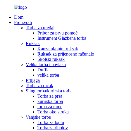
Dom
Proizvodi
Torba za uređaj
Pribor za prvu pomoć
Instrument Glazbena torba
Ruksak
Kauzalni/putni ruksak
Ruksak za prijenosno računalo
Školski ruksak
Velika torba i navlaka
Duffle
velika torba
Prtljaga
Torba za ručak
Sling torba/kurirska torba
Torba za prsa
kurirska torba
torba za rame
Torba oko struka
Vanjske torbe
Torba za loptu
Torba za ribolov