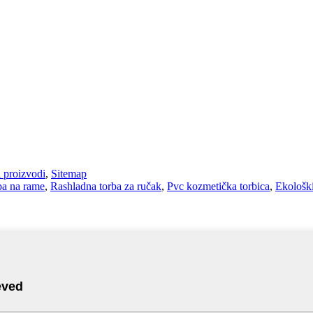
 proizvodi
,
Sitemap
ba na rame
,
Rashladna torba za ručak
,
Pvc kozmetička torbica
,
Ekološki