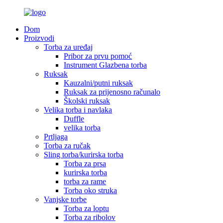
Dom
Proizvodi
Torba za uređaj
Pribor za prvu pomoć
Instrument Glazbena torba
Ruksak
Kauzalni/putni ruksak
Ruksak za prijenosno računalo
Školski ruksak
Velika torba i navlaka
Duffle
velika torba
Prtljaga
Torba za ručak
Sling torba/kurirska torba
Torba za prsa
kurirska torba
torba za rame
Torba oko struka
Vanjske torbe
Torba za loptu
Torba za ribolov