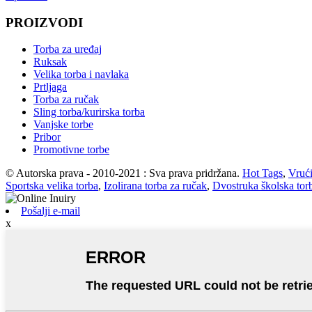
PROIZVODI
Torba za uređaj
Ruksak
Velika torba i navlaka
Prtljaga
Torba za ručak
Sling torba/kurirska torba
Vanjske torbe
Pribor
Promotivne torbe
© Autorska prava - 2010-2021 : Sva prava pridržana.
Hot Tags
,
Vrući
Sportska velika torba
,
Izolirana torba za ručak
,
Dvostruka školska tor
Pošalji e-mail
x