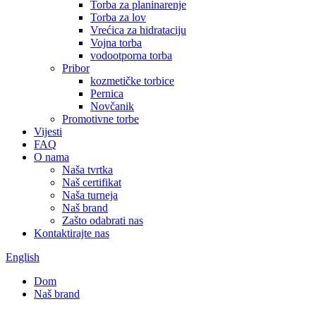
Torba za planinarenje
Torba za lov
Vrećica za hidrataciju
Vojna torba
vodootporna torba
Pribor
kozmetičke torbice
Pernica
Novčanik
Promotivne torbe
Vijesti
FAQ
O nama
Naša tvrtka
Naš certifikat
Naša turneja
Naš brand
Zašto odabrati nas
Kontaktirajte nas
English
Dom
Naš brand