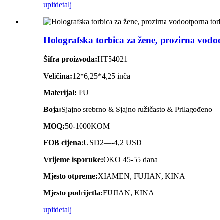
upit
detalj
Holografska torbica za žene, prozirna vod
Šifra proizvoda:
HT54021
Veličina:
12*6,25*4,25 inča
Materijal:
PU
Boja:
Sjajno srebrno & Sjajno ružičasto & Prilagođeno
MOQ:
50-1000KOM
FOB cijena:
USD2—-4,2 USD
Vrijeme isporuke:
OKO 45-55 dana
Mjesto otpreme:
XIAMEN, FUJIAN, KINA
Mjesto podrijetla:
FUJIAN, KINA
upit
detalj