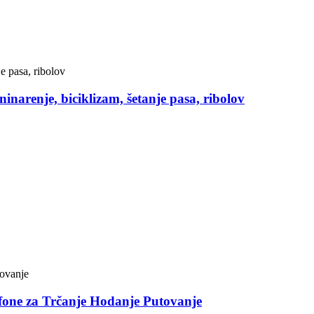
inarenje, biciklizam, šetanje pasa, ribolov
efone za Trčanje Hodanje Putovanje