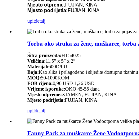
Mjesto otpreme:
FUJIAN, KINA
Mjesto podrijetla:
FUJIAN, KINA
upit
detalj
Torba oko struka za žene, muškarce, torba z
Šifra proizvoda:
HT54025
Veličina:
11,5” x 5” x 2”
Materijal:
600D/PU
Boja:
Kao slika i prilagođeno i slijedite dostupnu tkaninu
MOQ:
50-1000KOM
FOB cijena:
0,96 USD-1,26 USD
Vrijeme isporuke:
OKO 45-55 dana
Mjesto otpreme:
XIAMEN, FUJIAN, KINA
Mjesto podrijetla:
FUJIAN, KINA
upit
detalj
Fanny Pack za muškarce Žene Vodootporna v