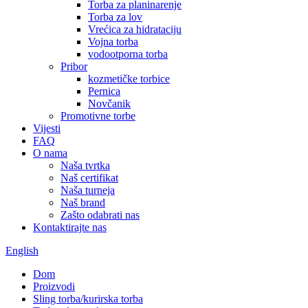
Torba za planinarenje
Torba za lov
Vrećica za hidrataciju
Vojna torba
vodootporna torba
Pribor
kozmetičke torbice
Pernica
Novčanik
Promotivne torbe
Vijesti
FAQ
O nama
Naša tvrtka
Naš certifikat
Naša turneja
Naš brand
Zašto odabrati nas
Kontaktirajte nas
English
Dom
Proizvodi
Sling torba/kurirska torba