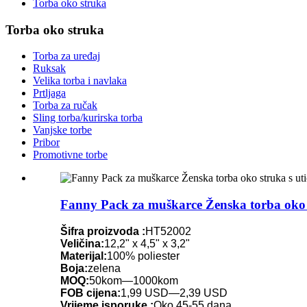
Torba oko struka
Torba oko struka
Torba za uređaj
Ruksak
Velika torba i navlaka
Prtljaga
Torba za ručak
Sling torba/kurirska torba
Vanjske torbe
Pribor
Promotivne torbe
Fanny Pack za muškarce Ženska torba oko s
Šifra proizvoda :
HT52002
Veličina:
12,2" x 4,5" x 3,2"
Materijal:
100% poliester
Boja:
zelena
MOQ:
50kom—1000kom
FOB cijena:
1,99 USD—2,39 USD
Vrijeme isporuke :
Oko 45-55 dana