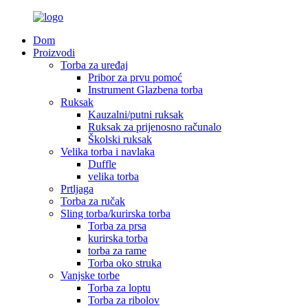
Dom
Proizvodi
Torba za uređaj
Pribor za prvu pomoć
Instrument Glazbena torba
Ruksak
Kauzalni/putni ruksak
Ruksak za prijenosno računalo
Školski ruksak
Velika torba i navlaka
Duffle
velika torba
Prtljaga
Torba za ručak
Sling torba/kurirska torba
Torba za prsa
kurirska torba
torba za rame
Torba oko struka
Vanjske torbe
Torba za loptu
Torba za ribolov