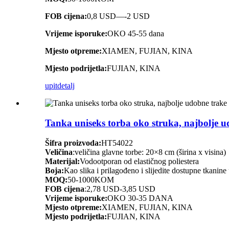
FOB cijena:
0,8 USD—-2 USD
Vrijeme isporuke:
OKO 45-55 dana
Mjesto otpreme:
XIAMEN, FUJIAN, KINA
Mjesto podrijetla:
FUJIAN, KINA
upit
detalj
Tanka uniseks torba oko struka, najbolje udo
Šifra proizvoda:
HT54022
Veličina
:veličina glavne torbe: 20×8 cm (širina x visina)
Materijal:
Vodootporan od elastičnog poliestera
Boja:
Kao slika i prilagođeno i slijedite dostupne tkanine 
MOQ:
50-1000KOM
FOB cijena
:2,78 USD-3,85 USD
Vrijeme isporuke:
OKO 30-35 DANA
Mjesto otpreme:
XIAMEN, FUJIAN, KINA
Mjesto podrijetla:
FUJIAN, KINA