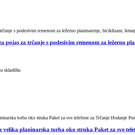
a pojas za trčanje s podesivim remenom za ležerno plan
 u skladištu
elika planinarska torba oko struka Paket za sve tel