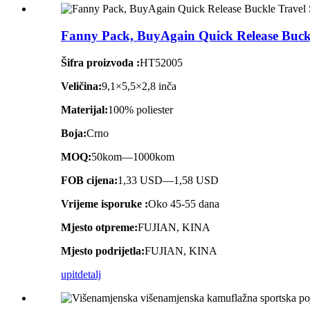
Fanny Pack, BuyAgain Quick Release Buckle
Šifra proizvoda :
HT52005
Veličina:
9,1×5,5×2,8 inča
Materijal:
100% poliester
Boja:
Crno
MOQ:
50kom—1000kom
FOB cijena:
1,33 USD—1,58 USD
Vrijeme isporuke :
Oko 45-55 dana
Mjesto otpreme:
FUJIAN, KINA
Mjesto podrijetla:
FUJIAN, KINA
upit
detalj