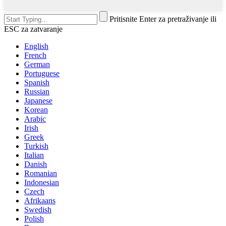
Pritisnite Enter za pretraživanje ili
ESC za zatvaranje
English
French
German
Portuguese
Spanish
Russian
Japanese
Korean
Arabic
Irish
Greek
Turkish
Italian
Danish
Romanian
Indonesian
Czech
Afrikaans
Swedish
Polish