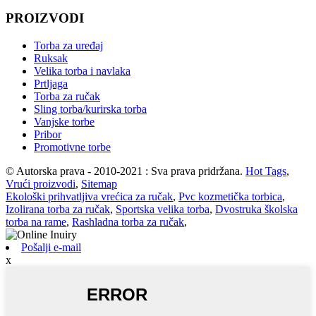
PROIZVODI
Torba za uređaj
Ruksak
Velika torba i navlaka
Prtljaga
Torba za ručak
Sling torba/kurirska torba
Vanjske torbe
Pribor
Promotivne torbe
© Autorska prava - 2010-2021 : Sva prava pridržana.
Hot Tags
,
Vrući proizvodi
,
Sitemap
Ekološki prihvatljiva vrećica za ručak
,
Pvc kozmetička torbica
,
Izolirana torba za ručak
,
Sportska velika torba
,
Dvostruka školska
torba na rame
,
Rashladna torba za ručak
,
Pošalji e-mail
x