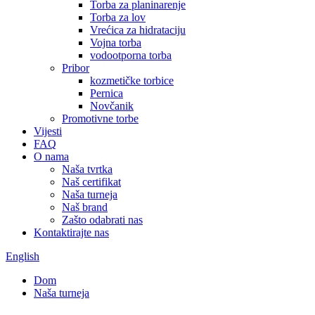
Torba za planinarenje
Torba za lov
Vrećica za hidrataciju
Vojna torba
vodootporna torba
Pribor
kozmetičke torbice
Pernica
Novčanik
Promotivne torbe
Vijesti
FAQ
O nama
Naša tvrtka
Naš certifikat
Naša turneja
Naš brand
Zašto odabrati nas
Kontaktirajte nas
English
Dom
Naša turneja