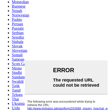
Mongolian
Burmese
Nepali
Norwegian
Pashto
Persian
Punjabi
Serbian
Sesotho
Sinhala
Slovak
Slovenian
Somali
Samoan
Scots Gaelic
Shona
Sindhi
Sundanese
Swahili
Tajik
Tamil
Telugu
Thai
Ukrainian
Urdu