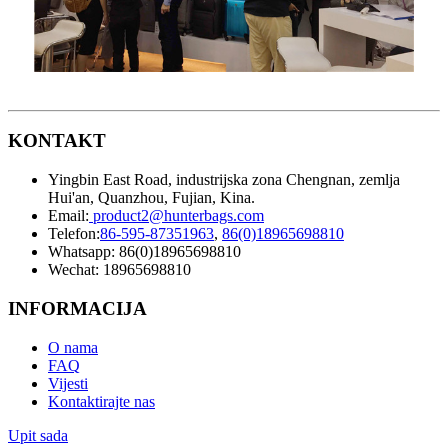
KONTAKT
Yingbin East Road, industrijska zona Chengnan, zemlja
Hui'an, Quanzhou, Fujian, Kina.
Email:
product2@hunterbags.com
Telefon:
86-595-87351963
,
86(0)18965698810
Whatsapp: 86(0)18965698810
Wechat: 18965698810
INFORMACIJA
O nama
FAQ
Vijesti
Kontaktirajte nas
Upit sada