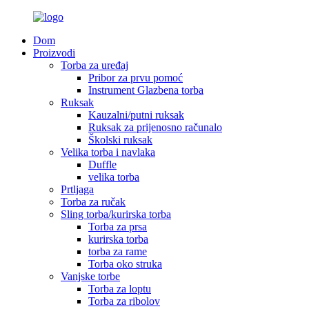
Dom
Proizvodi
Torba za uređaj
Pribor za prvu pomoć
Instrument Glazbena torba
Ruksak
Kauzalni/putni ruksak
Ruksak za prijenosno računalo
Školski ruksak
Velika torba i navlaka
Duffle
velika torba
Prtljaga
Torba za ručak
Sling torba/kurirska torba
Torba za prsa
kurirska torba
torba za rame
Torba oko struka
Vanjske torbe
Torba za loptu
Torba za ribolov