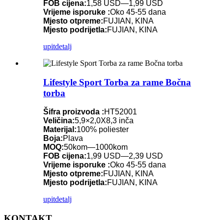
FOB cijena:
1,58 USD—1,99 USD
Vrijeme isporuke :
Oko 45-55 dana
Mjesto otpreme:
FUJIAN, KINA
Mjesto podrijetla:
FUJIAN, KINA
upit
detalj
Lifestyle Sport Torba za rame Bočna
torba
Šifra proizvoda :
HT52001
Veličina:
5,9×2,0X8,3 inča
Materijal:
100% poliester
Boja:
Plava
MOQ:
50kom—1000kom
FOB cijena:
1,99 USD—2,39 USD
Vrijeme isporuke :
Oko 45-55 dana
Mjesto otpreme:
FUJIAN, KINA
Mjesto podrijetla:
FUJIAN, KINA
upit
detalj
KONTAKT