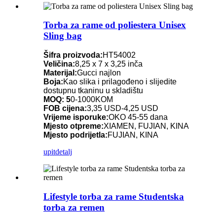
Torba za rame od poliestera Unisex
Sling bag
Šifra proizvoda:
HT54002
Veličina:
8,25 x 7 x 3,25 inča
Materijal:
Gucci najlon
Boja:
Kao slika i prilagođeno i slijedite
dostupnu tkaninu u skladištu
MOQ: 5
0-1000KOM
FOB cijena:
3,35 USD-4,25 USD
Vrijeme isporuke:
OKO 45-55 dana
Mjesto otpreme:
XIAMEN, FUJIAN, KINA
Mjesto podrijetla:
FUJIAN, KINA
upit
detalj
Lifestyle torba za rame Studentska
torba za remen