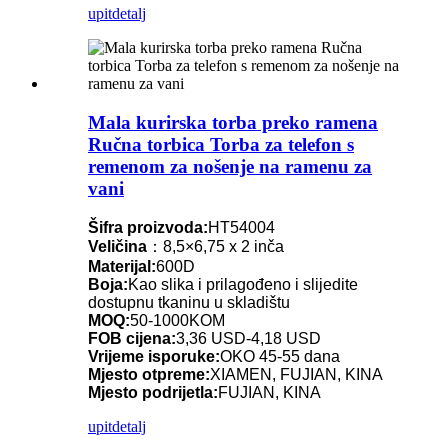
upit
detalj
Mala kurirska torba preko ramena
Ručna torbica Torba za telefon s
remenom za nošenje na ramenu za
vani
Šifra proizvoda:
HT54004
Veličina
：8,5×6,75 x 2 inča
Materijal:
600D
Boja:
Kao slika i prilagođeno i slijedite
dostupnu tkaninu u skladištu
MOQ:
50-1000KOM
FOB cijena:
3,36 USD-4,18 USD
Vrijeme isporuke:
OKO 45-55 dana
Mjesto otpreme:
XIAMEN, FUJIAN, KINA
Mjesto podrijetla:
FUJIAN, KINA
upit
detalj