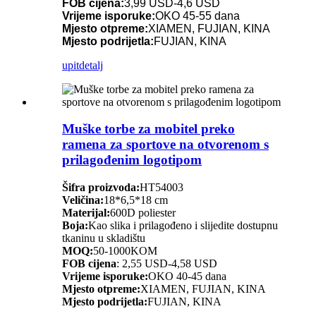
FOB cijena:
3,99 USD-4,6 USD
Vrijeme isporuke:
OKO 45-55 dana
Mjesto otpreme:
XIAMEN, FUJIAN, KINA
Mjesto podrijetla:
FUJIAN, KINA
upit
detalj
Muške torbe za mobitel preko
ramena za sportove na otvorenom s
prilagođenim logotipom
Šifra proizvoda:
HT54003
Veličina:
18*6,5*18 cm
Materijal:
600D poliester
Boja:
Kao slika i prilagođeno i slijedite dostupnu
tkaninu u skladištu
MOQ:
50-1000KOM
FOB cijena
: 2,55 USD-4,58 USD
Vrijeme isporuke:
OKO 40-45 dana
Mjesto otpreme:
XIAMEN, FUJIAN, KINA
Mjesto podrijetla:
FUJIAN, KINA