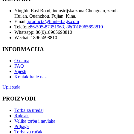
Yingbin East Road, industrijska zona Chengnan, zemlja
Hui'an, Quanzhou, Fujian, Kina.
Email:
product2@hunterbags.com
Telefon:
86-595-87351963
,
86(0)18965698810
Whatsapp: 86(0)18965698810
Wechat: 18965698810
INFORMACIJA
O nama
FAQ
Vijesti
Kontaktirajte nas
Upit sada
PROIZVODI
Torba za uređaj
Ruksak
Velika torba i navlaka
Prtljaga
Torba za ručak