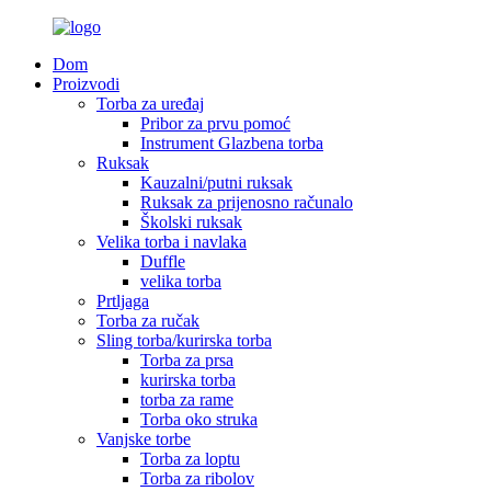
Dom
Proizvodi
Torba za uređaj
Pribor za prvu pomoć
Instrument Glazbena torba
Ruksak
Kauzalni/putni ruksak
Ruksak za prijenosno računalo
Školski ruksak
Velika torba i navlaka
Duffle
velika torba
Prtljaga
Torba za ručak
Sling torba/kurirska torba
Torba za prsa
kurirska torba
torba za rame
Torba oko struka
Vanjske torbe
Torba za loptu
Torba za ribolov