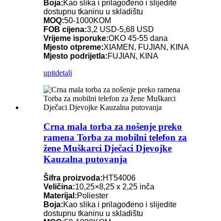
Boja:
Kao slika i prilagođeno i slijedite
dostupnu tkaninu u skladištu
MOQ:
50-1000KOM
FOB cijena:
3,2 USD-5,68 USD
Vrijeme isporuke:
OKO 45-55 dana
Mjesto otpreme:
XIAMEN, FUJIAN, KINA
Mjesto podrijetla:
FUJIAN, KINA
upit
detalj
Crna mala torba za nošenje preko
ramena Torba za mobilni telefon za
žene Muškarci Dječaci Djevojke
Kauzalna putovanja
Šifra proizvoda:
HT54006
Veličina:
10,25×8,25 x 2,25 inča
Materijal:
Poliester
Boja:
Kao slika i prilagođeno i slijedite
dostupnu tkaninu u skladištu