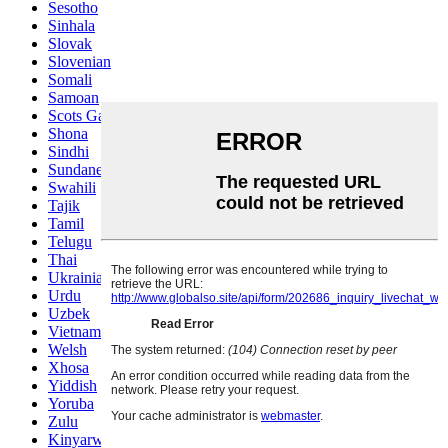
Sesotho
Sinhala
Slovak
Slovenian
Somali
Samoan
Scots Gaelic
Shona
Sindhi
Sundanese
Swahili
Tajik
Tamil
Telugu
Thai
Ukrainian
Urdu
Uzbek
Vietnamese
Welsh
Xhosa
Yiddish
Yoruba
Zulu
Kinyarwanda