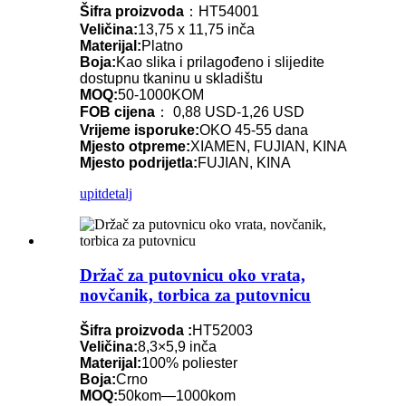
Šifra proizvoda
：HT54001
Veličina:
13,75 x 11,75 inča
Materijal:
Platno
Boja:
Kao slika i prilagođeno i slijedite
dostupnu tkaninu u skladištu
MOQ:
50-1000KOM
FOB cijena
： 0,88 USD-1,26 USD
Vrijeme isporuke:
OKO 45-55 dana
Mjesto otpreme:
XIAMEN, FUJIAN, KINA
Mjesto podrijetla:
FUJIAN, KINA
upit
detalj
Držač za putovnicu oko vrata,
novčanik, torbica za putovnicu
Šifra proizvoda :
HT52003
Veličina:
8,3×5,9 inča
Materijal:
100% poliester
Boja:
Crno
MOQ:
50kom—1000kom