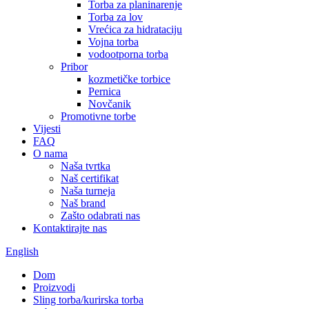
Torba za planinarenje
Torba za lov
Vrećica za hidrataciju
Vojna torba
vodootporna torba
Pribor
kozmetičke torbice
Pernica
Novčanik
Promotivne torbe
Vijesti
FAQ
O nama
Naša tvrtka
Naš certifikat
Naša turneja
Naš brand
Zašto odabrati nas
Kontaktirajte nas
English
Dom
Proizvodi
Sling torba/kurirska torba