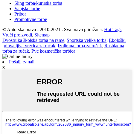
Sling torba/kurirska torba
Vanjske torbe
Pribor
Promotivne torbe
© Autorska prava - 2010-2021 : Sva prava pridržana.
Hot Tags
,
Vrući proizvodi
,
Sitemap
Dvostruka školska torba na rame
,
Sportska velika torba
,
Ekološki
prihvatljiva vrećica za ručak
,
Izolirana torba za ručak
,
Rashladna
torba za ručak
,
Pvc kozmetička torbica
,
Pošalji e-mail
x