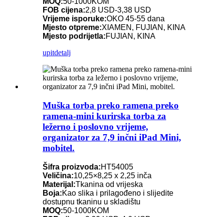
MOQ:
50-1000KOM
FOB cijena:
2,8 USD-3,38 USD
Vrijeme isporuke:
OKO 45-55 dana
Mjesto otpreme:
XIAMEN, FUJIAN, KINA
Mjesto podrijetla:
FUJIAN, KINA
upit
detalj
Muška torba preko ramena preko
ramena-mini kurirska torba za
ležerno i poslovno vrijeme,
organizator za 7,9 inčni iPad Mini,
mobitel.
Šifra proizvoda:
HT54005
Veličina:
10,25×8,25 x 2,25 inča
Materijal:
Tkanina od vrijeska
Boja:
Kao slika i prilagođeno i slijedite
dostupnu tkaninu u skladištu
MOQ:
50-1000KOM