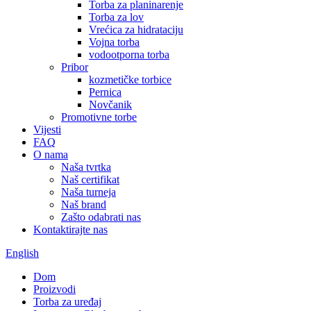
Torba za planinarenje
Torba za lov
Vrećica za hidrataciju
Vojna torba
vodootporna torba
Pribor
kozmetičke torbice
Pernica
Novčanik
Promotivne torbe
Vijesti
FAQ
O nama
Naša tvrtka
Naš certifikat
Naša turneja
Naš brand
Zašto odabrati nas
Kontaktirajte nas
English
Dom
Proizvodi
Torba za uređaj