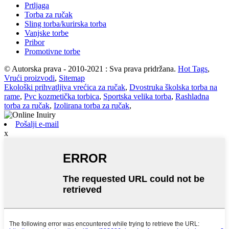
Prtljaga
Torba za ručak
Sling torba/kurirska torba
Vanjske torbe
Pribor
Promotivne torbe
© Autorska prava - 2010-2021 : Sva prava pridržana.
Hot Tags
,
Vrući proizvodi
,
Sitemap
Ekološki prihvatljiva vrećica za ručak
,
Dvostruka školska torba na
rame
,
Pvc kozmetička torbica
,
Sportska velika torba
,
Rashladna
torba za ručak
,
Izolirana torba za ručak
,
Pošalji e-mail
x