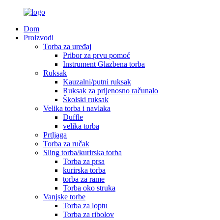
Dom
Proizvodi
Torba za uređaj
Pribor za prvu pomoć
Instrument Glazbena torba
Ruksak
Kauzalni/putni ruksak
Ruksak za prijenosno računalo
Školski ruksak
Velika torba i navlaka
Duffle
velika torba
Prtljaga
Torba za ručak
Sling torba/kurirska torba
Torba za prsa
kurirska torba
torba za rame
Torba oko struka
Vanjske torbe
Torba za loptu
Torba za ribolov