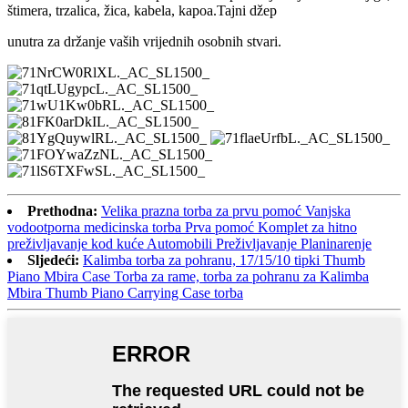
štimera, trzalica, žica, kabela, kapoa.Tajni džep
unutra za držanje vaših vrijednih osobnih stvari.
Prethodna:
Velika prazna torba za prvu pomoć Vanjska
vodootporna medicinska torba Prva pomoć Komplet za hitno
preživljavanje kod kuće Automobili Preživljavanje Planinarenje
Sljedeći:
Kalimba torba za pohranu, 17/15/10 tipki Thumb
Piano Mbira Case Torba za rame, torba za pohranu za Kalimba
Mbira Thumb Piano Carrying Case torba