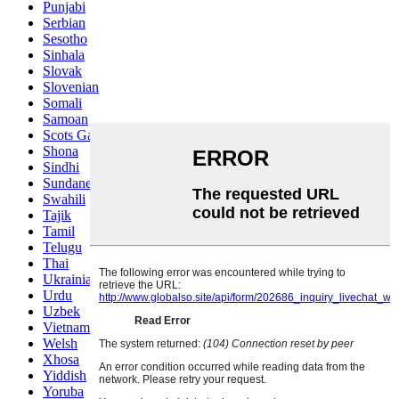
Punjabi
Serbian
Sesotho
Sinhala
Slovak
Slovenian
Somali
Samoan
Scots Gaelic
Shona
Sindhi
Sundanese
Swahili
Tajik
Tamil
Telugu
Thai
Ukrainian
Urdu
Uzbek
Vietnamese
Welsh
Xhosa
Yiddish
Yoruba