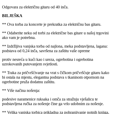
Odgovara za električnu gitaru od 40 inča.
BILJEŠKA
** Ova torba za koncerte je prekratka za električnu bas gitaru.
** Odaberite neku od torbi za električne bas gitare u našoj trgovini
ako vam je potrebna.
** Izdržljiva vanjska torba od najlona, ​​meka podstavljena, lagana:
podstava od 0,24 inča, savršena za zaštitu vaše opreme
protiv nesreća u kući kao i ureza, ogrebotina i ogrebotina
uzrokovanih putovanjem svjetlosti.
** Traka za pričvršćivanje na vrat s čičkom pričvršćuje gitaru kako
bi ostala na mjestu, elegantna podstava s tkaninom otpornom na
ogrebotine pruža dodatnu zaštitu.
** Više načina nošenja:
podesive naramenice ruksaka i omča za stražnju vješalicu te
podstavljena ručka za nošenje čine ga vrlo udobnim za nošenje.
** Velika vanjska torbica prikladna za pohranjivanje notnih knjiga,