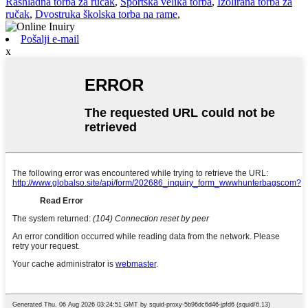
Rashladna torba za ručak
,
Sportska velika torba
,
Izolirana torba za
ručak
,
Dvostruka školska torba na rame
,
Pošalji e-mail
x