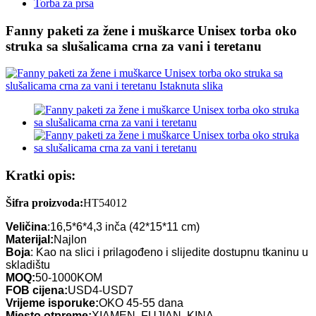
Torba za prsa
Fanny paketi za žene i muškarce Unisex torba oko
struka sa slušalicama crna za vani i teretanu
Kratki opis:
Šifra proizvoda:
HT54012
Veličina
:16,5*6*4,3 inča (42*15*11 cm)
Materijal:
Najlon
Boja
: Kao na slici i prilagođeno i slijedite dostupnu tkaninu u
skladištu
MOQ:
50-1000KOM
FOB cijena:
USD4-USD7
Vrijeme isporuke:
OKO 45-55 dana
Mjesto otpreme:
XIAMEN, FUJIAN, KINA