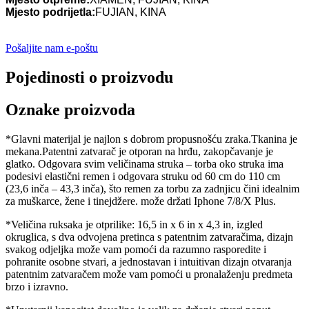
Mjesto podrijetla:
FUJIAN, KINA
Pošaljite nam e-poštu
Pojedinosti o proizvodu
Oznake proizvoda
*Glavni materijal je najlon s dobrom propusnošću zraka.Tkanina je
mekana.Patentni zatvarač je otporan na hrđu, zakopčavanje je
glatko. Odgovara svim veličinama struka – torba oko struka ima
podesivi elastični remen i odgovara struku od 60 cm do 110 cm
(23,6 inča – 43,3 inča), što remen za torbu za zadnjicu čini idealnim
za muškarce, žene i tinejdžere. može držati Iphone 7/8/X Plus.
*Veličina ruksaka je otprilike: 16,5 in x 6 in x 4,3 in, izgled
okruglica, s dva odvojena pretinca s patentnim zatvaračima, dizajn
svakog odjeljka može vam pomoći da razumno rasporedite i
pohranite osobne stvari, a jednostavan i intuitivan dizajn otvaranja
patentnim zatvaračem može vam pomoći u pronalaženju predmeta
brzo i izravno.