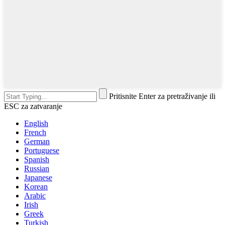
Pritisnite Enter za pretraživanje ili
ESC za zatvaranje
English
French
German
Portuguese
Spanish
Russian
Japanese
Korean
Arabic
Irish
Greek
Turkish