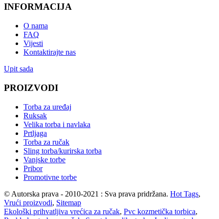
INFORMACIJA
O nama
FAQ
Vijesti
Kontaktirajte nas
Upit sada
PROIZVODI
Torba za uređaj
Ruksak
Velika torba i navlaka
Prtljaga
Torba za ručak
Sling torba/kurirska torba
Vanjske torbe
Pribor
Promotivne torbe
© Autorska prava - 2010-2021 : Sva prava pridržana.
Hot Tags
,
Vrući proizvodi
,
Sitemap
Ekološki prihvatljiva vrećica za ručak
,
Pvc kozmetička torbica
,