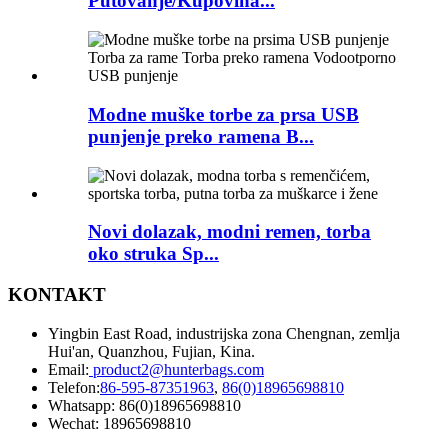
Putovanje/Kupovina...
Modne muške torbe za prsa USB
punjenje preko ramena B...
Novi dolazak, modni remen, torba
oko struka Sp...
KONTAKT
Yingbin East Road, industrijska zona Chengnan, zemlja
Hui'an, Quanzhou, Fujian, Kina.
Email:
product2@hunterbags.com
Telefon:
86-595-87351963
,
86(0)18965698810
Whatsapp: 86(0)18965698810
Wechat: 18965698810