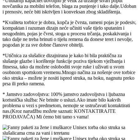
*Unutarnji kapacitet dovoljno je velik za držanje stvari poput
novčanika za mobilni telefon, blaga za punjenje i tako dalje.Udoban
i prenosiv, neće biti iskrivljen i konveksan zbog skladištenja.
*Kvaliteta torbice je dobra, kopča je čvrsta, rameni pojas je podesiv,
kompaktan i razuman dizajn neće učiniti vaše tijelo sputanim i
neugodnim, pojas je čvrst, stoga u procesu trčanja, poskakivanja i
tako dalje ne treba brinuti o tijelu remena da donese teret i nevolje,
pogodan je za sve dobne članove obitelji.
*Utičnica za slušalice dizajnirana je kako bi bila praktična za
slušanje glazbe i korištenje funkcije poziva tijekom vježbanja i
fitnessa, tako da možete osloboditi svoje ruke i uživati ​​u svom
osobnom sportskom vremenu.Mnogo načina za nošenje ove torbice
oko struka – možete je nositi ispred struka, na boku, nagnutu preko
prsa ili preko ramena.
* Jamstvo zadovoljstva: 100% jamstvo zadovoljstva i ljubazna
korisnička služba: Ne brinite o usluzi.Ako imate bilo kakvih
problema u vezi s predmetom, nemojte se ustručavati kontaktirati
nas.(Kroz narudžbu možete saznati: KONTAKTIRAJTE
PRODAVAČA) Mi ćemo biti tamo s vama!