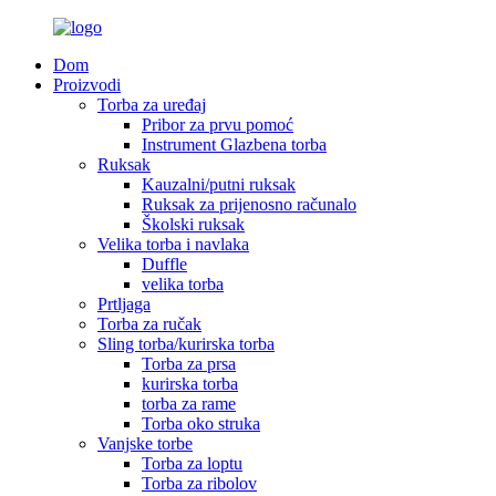
Dom
Proizvodi
Torba za uređaj
Pribor za prvu pomoć
Instrument Glazbena torba
Ruksak
Kauzalni/putni ruksak
Ruksak za prijenosno računalo
Školski ruksak
Velika torba i navlaka
Duffle
velika torba
Prtljaga
Torba za ručak
Sling torba/kurirska torba
Torba za prsa
kurirska torba
torba za rame
Torba oko struka
Vanjske torbe
Torba za loptu
Torba za ribolov