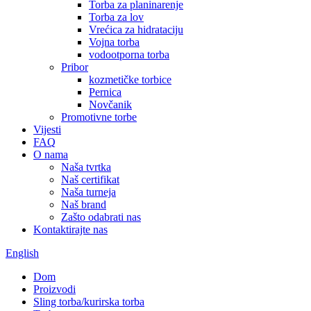
Torba za planinarenje
Torba za lov
Vrećica za hidrataciju
Vojna torba
vodootporna torba
Pribor
kozmetičke torbice
Pernica
Novčanik
Promotivne torbe
Vijesti
FAQ
O nama
Naša tvrtka
Naš certifikat
Naša turneja
Naš brand
Zašto odabrati nas
Kontaktirajte nas
English
Dom
Proizvodi
Sling torba/kurirska torba