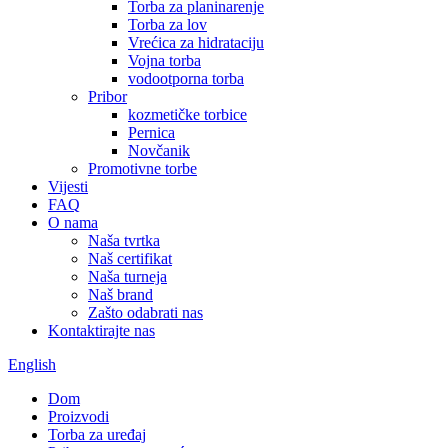
Torba za planinarenje
Torba za lov
Vrećica za hidrataciju
Vojna torba
vodootporna torba
Pribor
kozmetičke torbice
Pernica
Novčanik
Promotivne torbe
Vijesti
FAQ
O nama
Naša tvrtka
Naš certifikat
Naša turneja
Naš brand
Zašto odabrati nas
Kontaktirajte nas
English
Dom
Proizvodi
Torba za uređaj