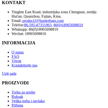
KONTAKT
Yingbin East Road, industrijska zona Chengnan, zemlja
Hui'an, Quanzhou, Fujian, Kina.
Email:
product2@hunterbags.com
Telefon:
86-595-87351963
,
86(0)18965698810
Whatsapp: 86(0)18965698810
Wechat: 18965698810
INFORMACIJA
O nama
FAQ
Vijesti
Kontaktirajte nas
Upit sada
PROIZVODI
Torba za uređaj
Ruksak
Velika torba i navlaka
Prtljaga