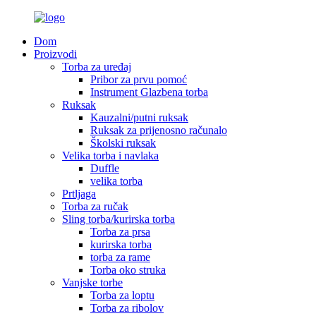
Dom
Proizvodi
Torba za uređaj
Pribor za prvu pomoć
Instrument Glazbena torba
Ruksak
Kauzalni/putni ruksak
Ruksak za prijenosno računalo
Školski ruksak
Velika torba i navlaka
Duffle
velika torba
Prtljaga
Torba za ručak
Sling torba/kurirska torba
Torba za prsa
kurirska torba
torba za rame
Torba oko struka
Vanjske torbe
Torba za loptu
Torba za ribolov