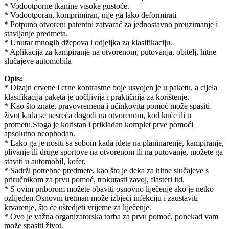
* Vodootporne tkanine visoke gustoće.
* Vodootporan, komprimiran, nije ga lako deformirati
* Potpuno otvoreni patentni zatvarač za jednostavno preuzimanje i
stavljanje predmeta.
* Unutar mnogih džepova i odjeljka za klasifikaciju.
* Aplikacija za kampiranje na otvorenom, putovanja, obitelj, hitne
slučajeve automobila
Opis:
* Dizajn crvene i crne kontrastne boje usvojen je u paketu, a cijela
klasifikacija paketa je uočljivija i praktičnija za korištenje.
* Kao što znate, pravovremena i učinkovita pomoć može spasiti
život kada se nesreća dogodi na otvorenom, kod kuće ili u
prometu.Stoga je koristan i prikladan komplet prve pomoći
apsolutno neophodan.
* Lako ga je nositi sa sobom kada idete na planinarenje, kampiranje,
plivanje ili druge sportove na otvorenom ili na putovanje, možete ga
staviti u automobil, kofer.
* Sadrži potrebne predmete, kao što je deka za hitne slučajeve s
priručnikom za prvu pomoć, trokutasti zavoj, flasteri itd.
* S ovim priborom možete obaviti osnovno liječenje ako je netko
ozlijeđen.Osnovni tretman može izbjeći infekciju i zaustaviti
krvarenje, što će uštedjeti vrijeme za liječenje.
* Ovo je važna organizatorska torba za prvu pomoć, ponekad vam
može spasiti život.