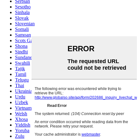
Serbian
Sesotho
Sinhala
Slovak
Slovenian
Somali
Samoan
Scots Gaelic
Shona
Sindhi
Sundanese
Swahili
Tajik
Tamil
Telugu
Thai
Ukrainian
Urdu
Uzbek
Vietnamese
Welsh
Xhosa
Yiddish
Yoruba
Zulu