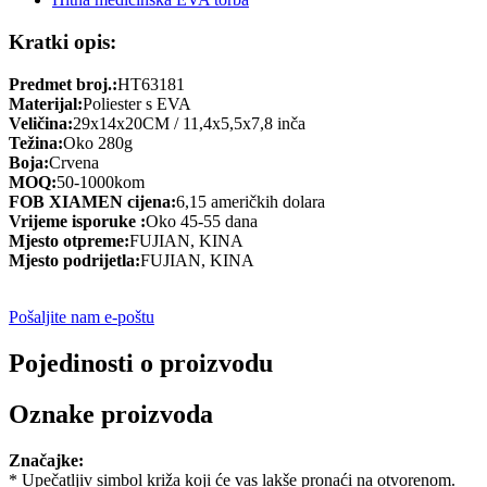
Kratki opis:
Predmet broj.:
HT63181
Materijal:
Poliester s EVA
Veličina:
29x14x20CM / 11,4x5,5x7,8 inča
Težina:
Oko 280g
Boja:
Crvena
MOQ:
50-1000kom
FOB XIAMEN cijena:
6,15 američkih dolara
Vrijeme isporuke :
Oko 45-55 dana
Mjesto otpreme:
FUJIAN, KINA
Mjesto podrijetla:
FUJIAN, KINA
Pošaljite nam e-poštu
Pojedinosti o proizvodu
Oznake proizvoda
Značajke:
* Upečatljiv simbol križa koji će vas lakše pronaći na otvorenom.